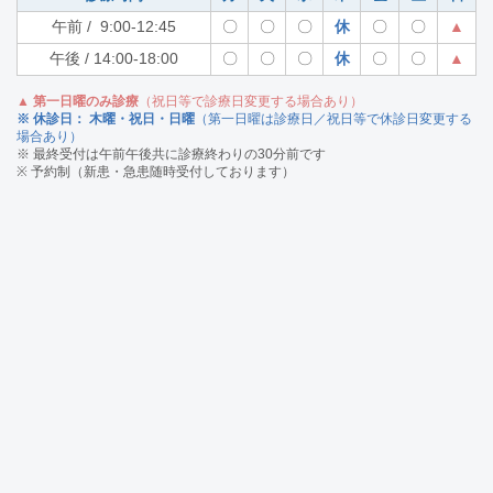
午前 / 9:00-12:45
〇
〇
〇
休
〇
〇
▲
午後 / 14:00-18:00
〇
〇
〇
休
〇
〇
▲
▲ 第一日曜のみ診療
（祝日等で診療日変更する場合あり）
※ 休診日： 木曜・祝日・日曜
（第一日曜は診療日／祝日等で休診日変更する
場合あり）
※ 最終受付は午前午後共に診療終わりの30分前です
※ 予約制（新患・急患随時受付しております）