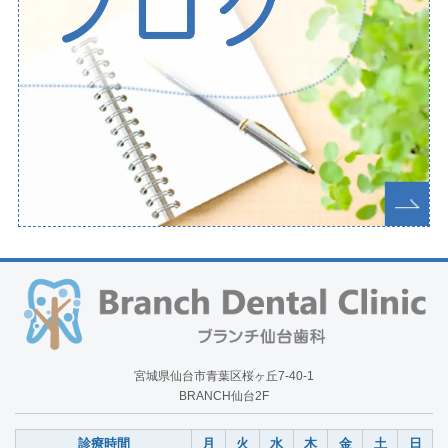
宮城県仙台市青葉区桜ヶ丘7-40-1
BRANCH仙台2F
診療時間
月
火
水
木
金
土
日