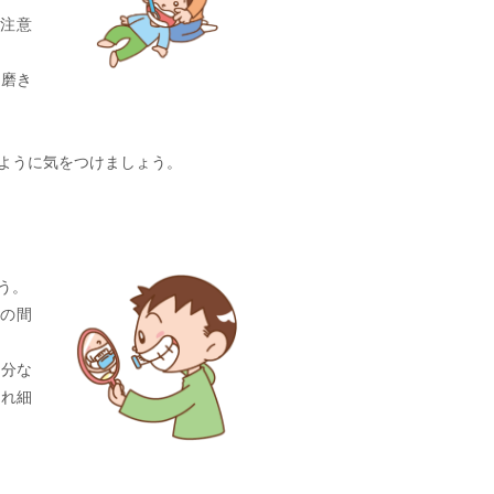
に注意
て磨き
ように気をつけましょう。
う。
歯の間
部分な
入れ細