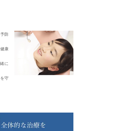
の予防
の健康
一緒に
歯を守