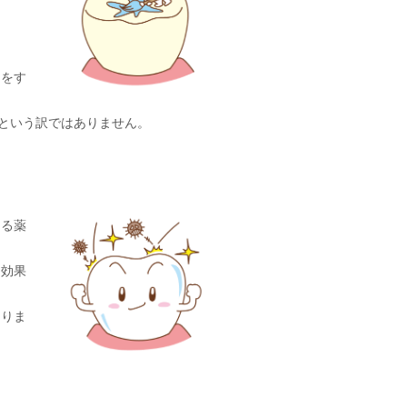
診をす
という訳ではありません。
守る薬
る効果
ありま