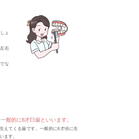
ましょ
、左右
でな
を一般的に6才臼歯といいます。
生えてくる歯です。一般的に6才頃に生
います。