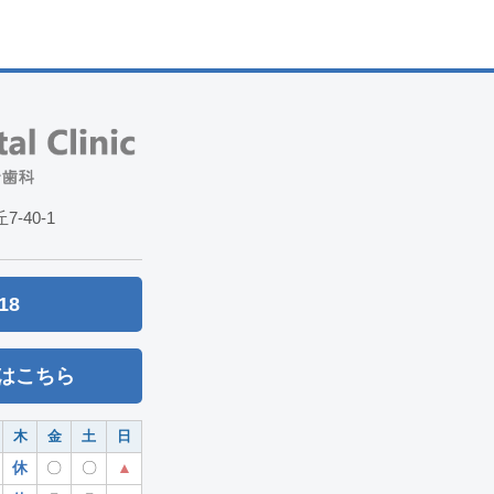
-40-1
18
はこちら
木
金
土
日
休
〇
〇
▲