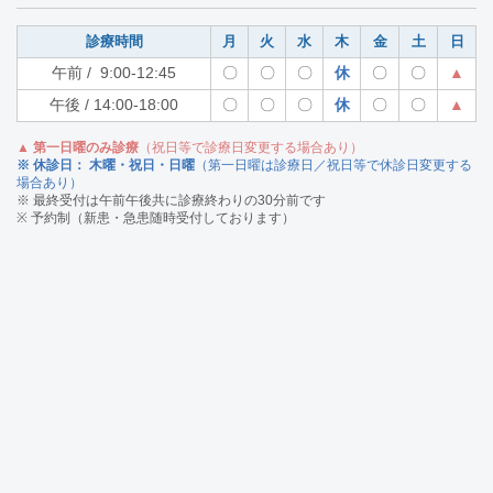
診療時間
月
火
水
木
金
土
日
午前 / 9:00-12:45
〇
〇
〇
休
〇
〇
▲
午後 / 14:00-18:00
〇
〇
〇
休
〇
〇
▲
▲ 第一日曜のみ診療
（祝日等で診療日変更する場合あり）
※ 休診日： 木曜・祝日・日曜
（第一日曜は診療日／祝日等で休診日変更する
場合あり）
※ 最終受付は午前午後共に診療終わりの30分前です
※ 予約制（新患・急患随時受付しております）